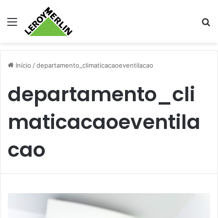
Menu
Pr
Início
/
departamento_climaticacaoeventilacao
departamento_cli
maticacaoeventila
cao