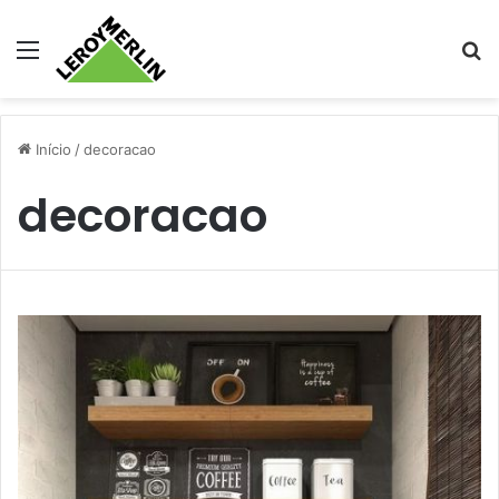
Menu
Pr
Início
/
decoracao
decoracao