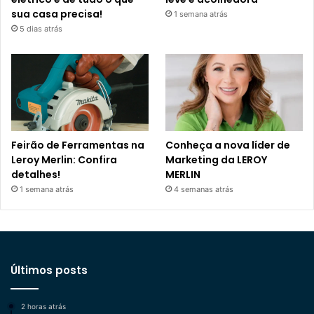
sua casa precisa!
1 semana atrás
5 dias atrás
Feirão de Ferramentas na
Conheça a nova líder de
Leroy Merlin: Confira
Marketing da LEROY
detalhes!
MERLIN
1 semana atrás
4 semanas atrás
Últimos posts
2 horas atrás