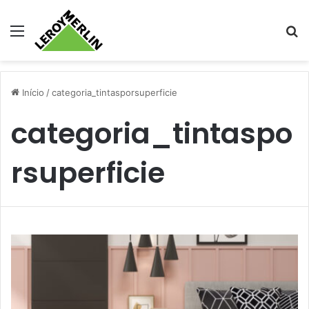
Menu
Pr
Início
/
categoria_tintasporsuperficie
categoria_tintaspo
rsuperficie