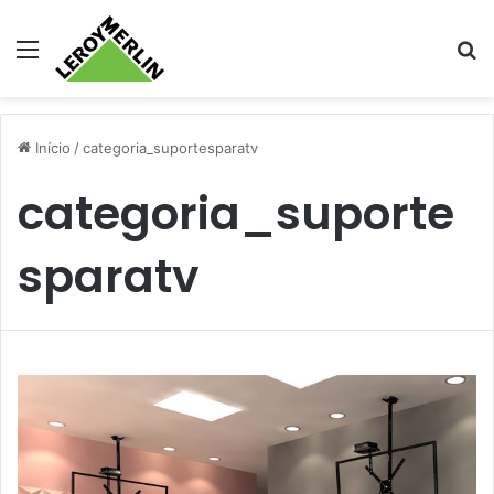
Menu
Pr
Início
/
categoria_suportesparatv
categoria_suporte
sparatv