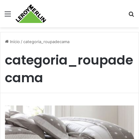
Menu
Pr
Início
/
categoria_roupadecama
categoria_roupade
cama