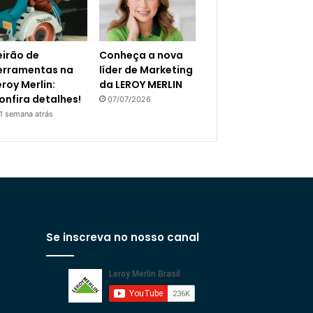
eirão de
Conheça a nova
erramentas na
líder de Marketing
eroy Merlin:
da LEROY MERLIN
onfira detalhes!
07/07/2026
1 semana atrás
Se inscreva no nosso canal