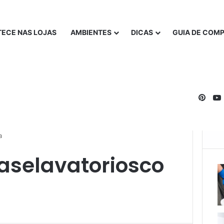
ECE NAS LOJAS
AMBIENTES
DICAS
GUIA DE COM
Pinte
a
aselavatoriosco