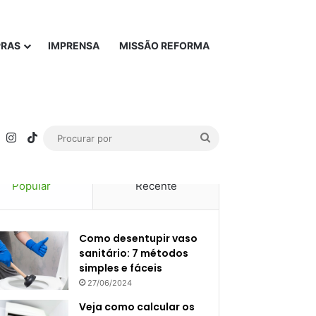
PRAS
IMPRENSA
MISSÃO REFORMA
rest
YouTube
Instagram
TikTok
Procurar
por
Popular
Recente
Como desentupir vaso
sanitário: 7 métodos
simples e fáceis
27/06/2024
Veja como calcular os