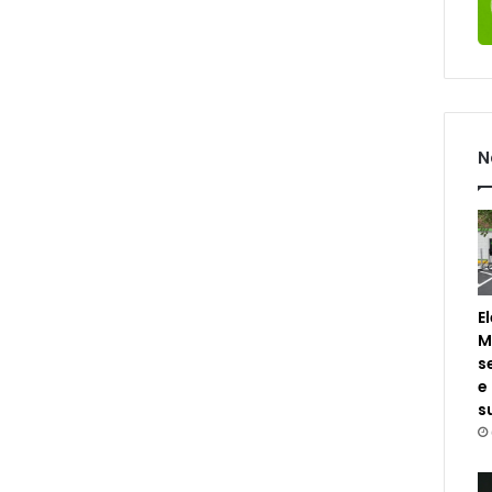
N
E
M
s
e
s