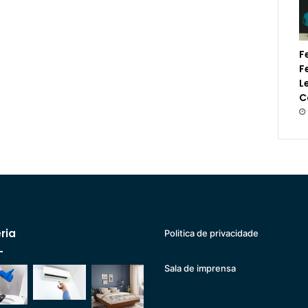
F
F
L
C
ria
Politica de privacidade
Sala de imprensa