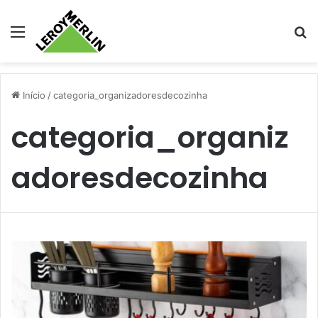
Menu
Pr
Início
/
categoria_organizadoresdecozinha
categoria_organiz
adoresdecozinha