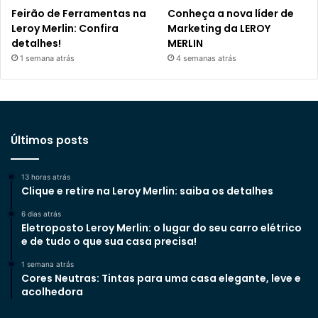
Feirão de Ferramentas na
Conheça a nova líder de
Leroy Merlin: Confira
Marketing da LEROY
detalhes!
MERLIN
1 semana atrás
4 semanas atrás
Últimos posts
13 horas atrás
Clique e retire na Leroy Merlin: saiba os detalhes
6 dias atrás
Eletroposto Leroy Merlin: o lugar do seu carro elétrico
e de tudo o que sua casa precisa!
1 semana atrás
Cores Neutras: Tintas para uma casa elegante, leve e
acolhedora