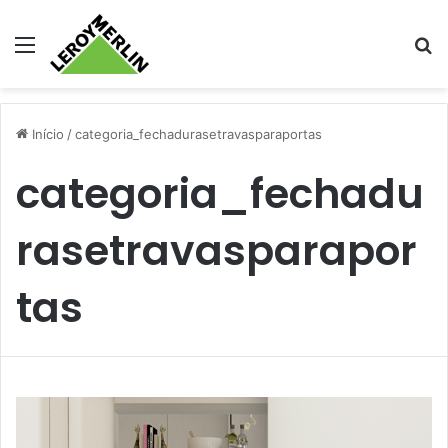
Menu
Pr
Início
/
categoria_fechadurasetravasparaportas
categoria_fechadu
rasetravasparapor
tas