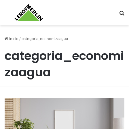
Menu
Pr
Início
/
categoria_economizaagua
categoria_economi
zaagua