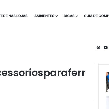
ECE NAS LOJAS
AMBIENTES
DICAS
GUIA DE COM
Pinte
as
essoriosparaferr