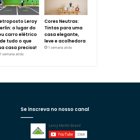
letroposto Leroy
Cores Neutras:
erlin: o lugar do
Tintas para uma
eu carro elétrico
casa elegante,
 de tudo o que
leve e acolhedora
ua casa precisa!
1 semana atrás
1 semana atrás
Se inscreva no nosso canal