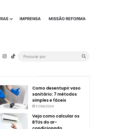
PRAS
IMPRENSA
MISSÃO REFORMA
rest
YouTube
Instagram
TikTok
Procurar
por
Popular
Recente
Como desentupir vaso
sanitário: 7 métodos
simples e fáceis
27/06/2024
Veja como calcular os
BTUs do ar-
condicionado