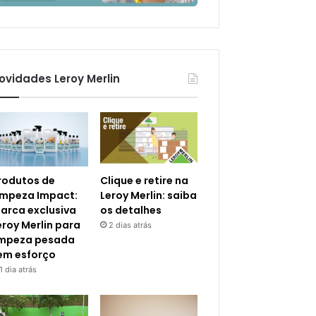
ovidades Leroy Merlin
rodutos de
Clique e retire na
impeza Impact:
Leroy Merlin: saiba
arca exclusiva
os detalhes
eroy Merlin para
2 dias atrás
impeza pesada
em esforço
1 dia atrás