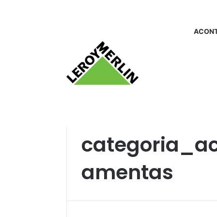
ACONT
Início
/
categoria_acessoriosparaferrament
categoria_ac
amentas