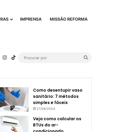
PRAS
IMPRENSA
MISSÃO REFORMA
rest
YouTube
Instagram
TikTok
Procurar
por
Popular
Recente
Como desentupir vaso
sanitário: 7 métodos
simples e fáceis
27/06/2024
Veja como calcular os
BTUs do ar-
condicionado