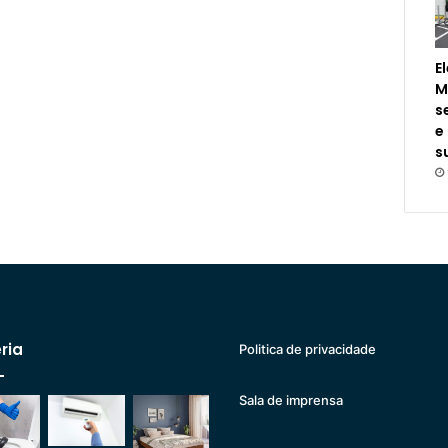
E
M
s
e
s
ria
Politica de privacidade
Sala de imprensa