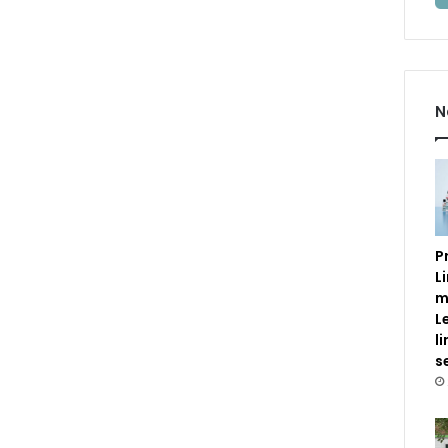
N
P
L
m
L
l
s