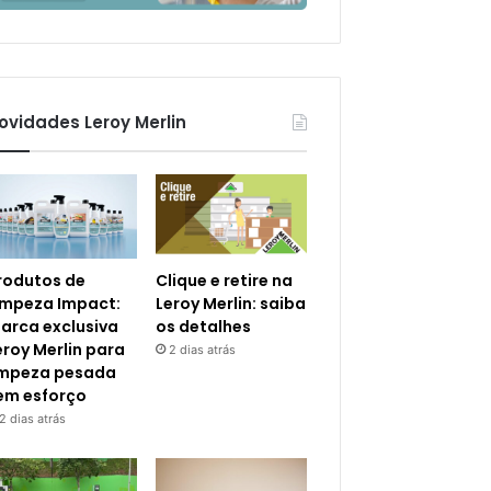
ovidades Leroy Merlin
rodutos de
Clique e retire na
impeza Impact:
Leroy Merlin: saiba
arca exclusiva
os detalhes
eroy Merlin para
2 dias atrás
impeza pesada
em esforço
2 dias atrás