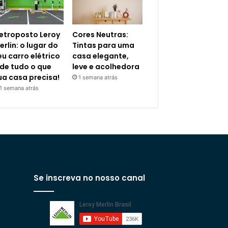
letroposto Leroy
Cores Neutras:
erlin: o lugar do
Tintas para uma
eu carro elétrico
casa elegante,
 de tudo o que
leve e acolhedora
ua casa precisa!
1 semana atrás
1 semana atrás
Se inscreva no nosso canal