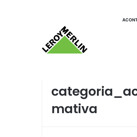
ACONT
Início
/
categoria_acessoriosdeinformativa
categoria_ac
mativa