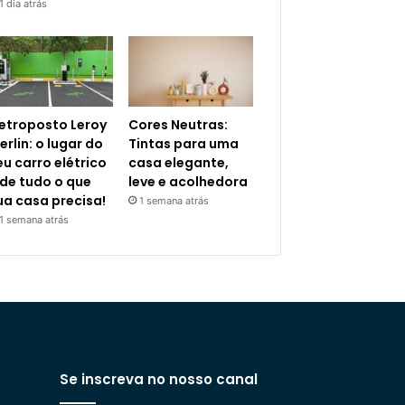
1 dia atrás
letroposto Leroy
Cores Neutras:
erlin: o lugar do
Tintas para uma
eu carro elétrico
casa elegante,
 de tudo o que
leve e acolhedora
ua casa precisa!
1 semana atrás
1 semana atrás
Se inscreva no nosso canal