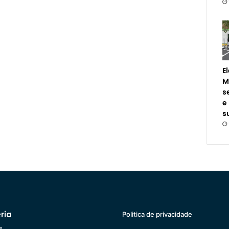
E
M
s
e
s
ria
Politica de privacidade