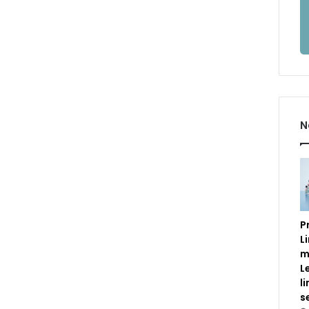
N
P
L
m
L
l
s