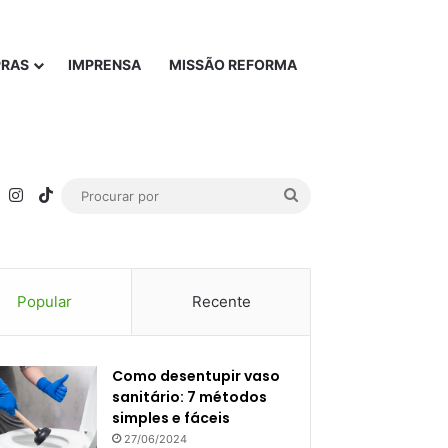
PRAS
IMPRENSA
MISSÃO REFORMA
rest
YouTube
Instagram
TikTok
Procurar
por
Popular
Recente
Como desentupir vaso
sanitário: 7 métodos
simples e fáceis
27/06/2024