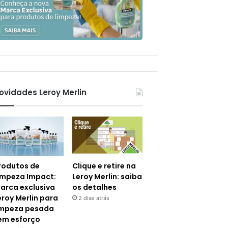
ovidades Leroy Merlin
rodutos de
Clique e retire na
impeza Impact:
Leroy Merlin: saiba
arca exclusiva
os detalhes
eroy Merlin para
2 dias atrás
impeza pesada
em esforço