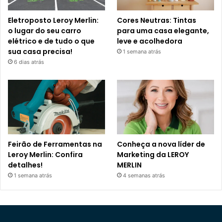
Eletroposto Leroy Merlin:
Cores Neutras: Tintas
o lugar do seu carro
para uma casa elegante,
elétrico e de tudo o que
leve e acolhedora
sua casa precisa!
1 semana atrás
6 dias atrás
Feirão de Ferramentas na
Conheça a nova líder de
Leroy Merlin: Confira
Marketing da LEROY
detalhes!
MERLIN
1 semana atrás
4 semanas atrás