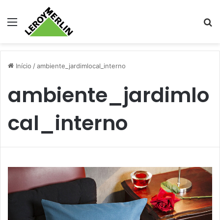
Menu
Pr
Início
/
ambiente_jardimlocal_interno
ambiente_jardimlo
cal_interno