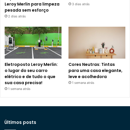
Leroy Merlin para limpeza
3 dias atrás
pesada sem esforço
2 dias atrás
Eletroposto Leroy Merlin:
Cores Neutras: Tintas
o lugar do seu carro
para uma casa elegante,
elétrico e de tudo o que
leve e acolhedora
sua casa precisa!
1 semana atrás
1 semana atrás
Últimos posts