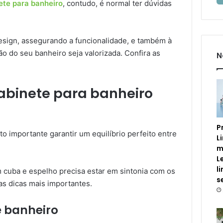
nete para banheiro
, contudo, é normal ter dúvidas
esign, assegurando a funcionalidade, e também à
ão do seu banheiro seja valorizada. Confira as
N
abinete para banheiro
P
ito importante garantir um equilíbrio perfeito entre
L
m
L
l
m cuba e espelho precisa estar em sintonia com os
s
as dicas mais importantes.
e banheiro