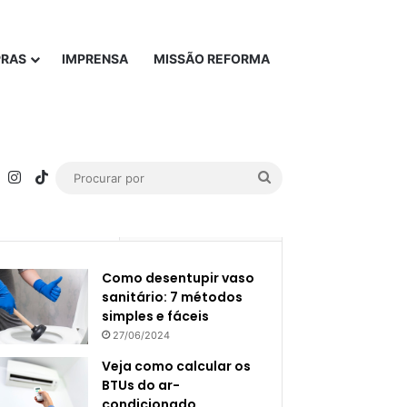
PRAS
IMPRENSA
MISSÃO REFORMA
rest
YouTube
Instagram
TikTok
Procurar
por
Popular
Recente
Como desentupir vaso
sanitário: 7 métodos
simples e fáceis
27/06/2024
Veja como calcular os
BTUs do ar-
condicionado