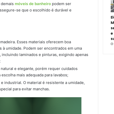
s demais
móveis de banheiro
podem ser
Assegure-se que o escolhido é durável e
.
E
M
s
e
s
adeira. Esses materiais oferecem boa
ntes à umidade. Podem ser encontrados em uma
incluindo laminados e pinturas, exigindo apenas
;
 natural e elegante, porém requer cuidados
a escolha mais adequada para lavabos;
e industrial. O material é resistente a umidade,
pecial para evitar manchas.