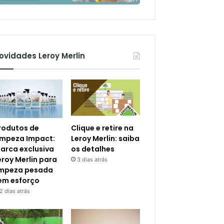
ovidades Leroy Merlin
rodutos de
Clique e retire na
impeza Impact:
Leroy Merlin: saiba
arca exclusiva
os detalhes
eroy Merlin para
3 dias atrás
impeza pesada
em esforço
2 dias atrás