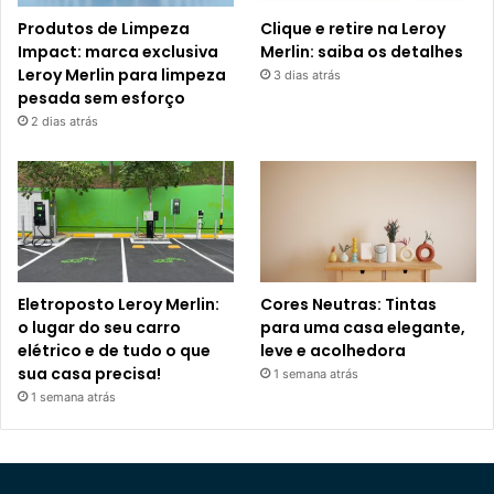
Produtos de Limpeza
Clique e retire na Leroy
Impact: marca exclusiva
Merlin: saiba os detalhes
Leroy Merlin para limpeza
3 dias atrás
pesada sem esforço
2 dias atrás
Eletroposto Leroy Merlin:
Cores Neutras: Tintas
o lugar do seu carro
para uma casa elegante,
elétrico e de tudo o que
leve e acolhedora
sua casa precisa!
1 semana atrás
1 semana atrás