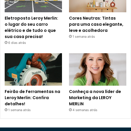
Eletroposto Leroy Merlin:
Cores Neutras: Tintas
o lugar do seu carro
para uma casa elegante,
elétrico e de tudo o que
leve e acolhedora
sua casa precisa!
1 semana atrás
6 dias atrás
Feirão de Ferramentas na
Conheça a nova líder de
Leroy Merlin: Confira
Marketing da LEROY
detalhes!
MERLIN
1 semana atrás
4 semanas atrás