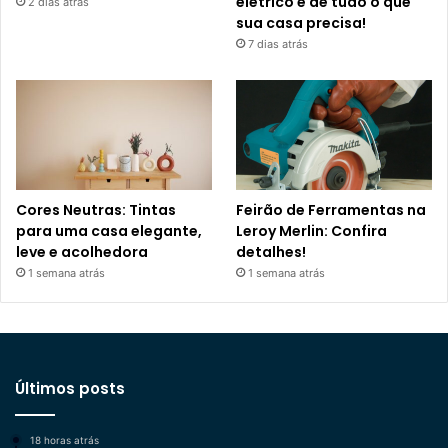
elétrico e de tudo o que
2 dias atrás
sua casa precisa!
7 dias atrás
Cores Neutras: Tintas
Feirão de Ferramentas na
para uma casa elegante,
Leroy Merlin: Confira
leve e acolhedora
detalhes!
1 semana atrás
1 semana atrás
Últimos posts
18 horas atrás