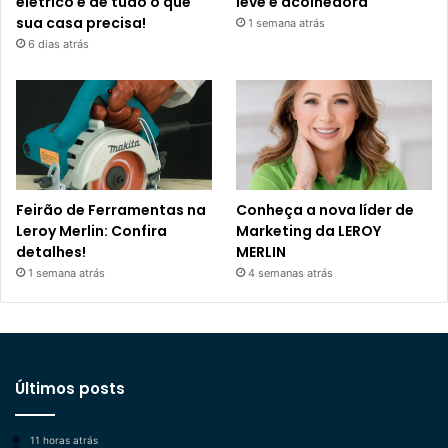
elétrico e de tudo o que
leve e acolhedora
sua casa precisa!
1 semana atrás
6 dias atrás
Feirão de Ferramentas na
Conheça a nova líder de
Leroy Merlin: Confira
Marketing da LEROY
detalhes!
MERLIN
1 semana atrás
4 semanas atrás
Últimos posts
11 horas atrás