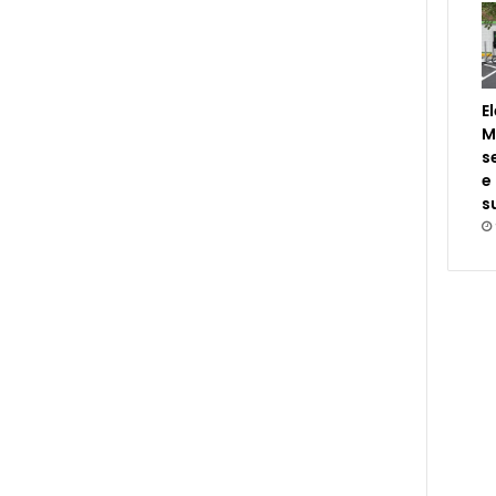
E
M
s
e
s