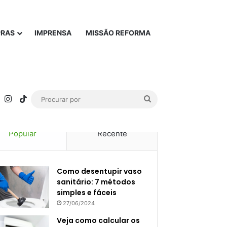
PRAS
IMPRENSA
MISSÃO REFORMA
rest
YouTube
Instagram
TikTok
Procurar
por
Popular
Recente
Como desentupir vaso
sanitário: 7 métodos
simples e fáceis
27/06/2024
Veja como calcular os