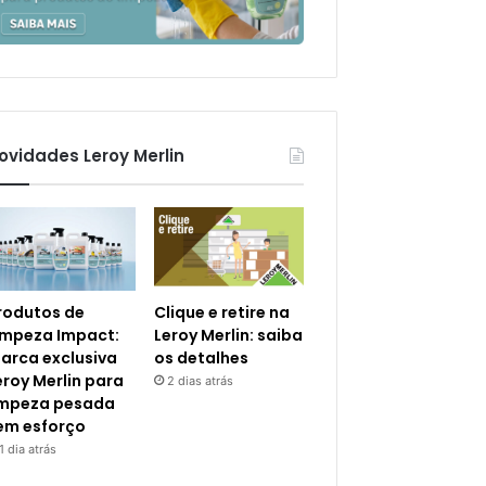
ovidades Leroy Merlin
rodutos de
Clique e retire na
impeza Impact:
Leroy Merlin: saiba
arca exclusiva
os detalhes
eroy Merlin para
2 dias atrás
impeza pesada
em esforço
1 dia atrás