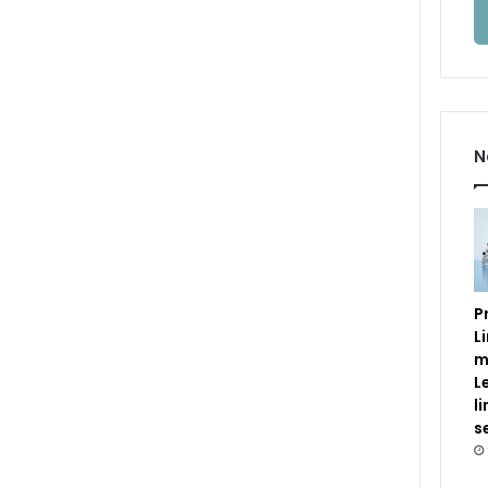
N
P
L
m
L
l
s