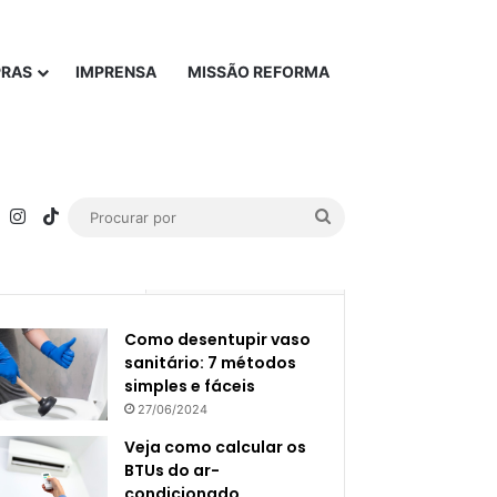
PRAS
IMPRENSA
MISSÃO REFORMA
rest
YouTube
Instagram
TikTok
Procurar
por
Popular
Recente
Como desentupir vaso
sanitário: 7 métodos
simples e fáceis
27/06/2024
Veja como calcular os
BTUs do ar-
condicionado