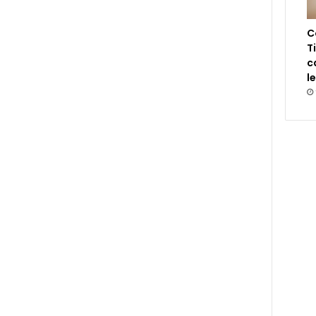
C
T
c
l