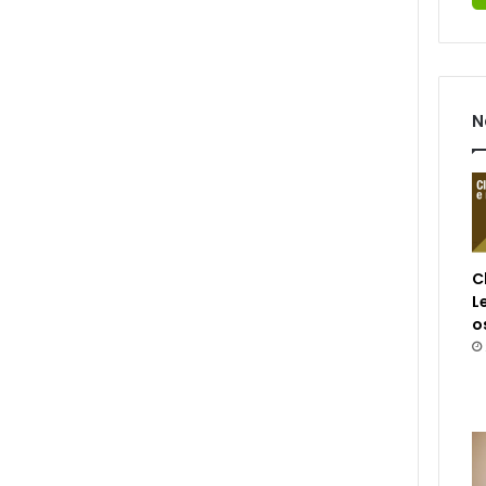
N
C
L
o