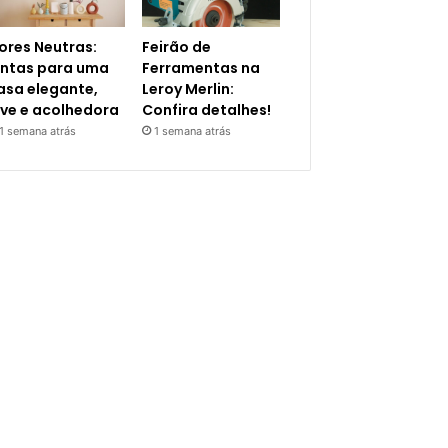
ores Neutras:
Feirão de
intas para uma
Ferramentas na
asa elegante,
Leroy Merlin:
eve e acolhedora
Confira detalhes!
1 semana atrás
1 semana atrás