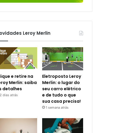
ovidades Leroy Merlin
lique e retire na
Eletroposto Leroy
eroy Merlin: saiba
Merlin: o lugar do
s detalhes
seu carro elétrico
e de tudo o que
2 dias atrás
sua casa precisa!
1 semana atrás