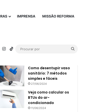
PRAS
IMPRENSA
MISSÃO REFORMA
rest
YouTube
Instagram
TikTok
Procurar
Popular
Recente
por
Como desentupir vaso
sanitário: 7 métodos
simples e fáceis
27/06/2024
Veja como calcular os
BTUs do ar-
condicionado
11/06/2024