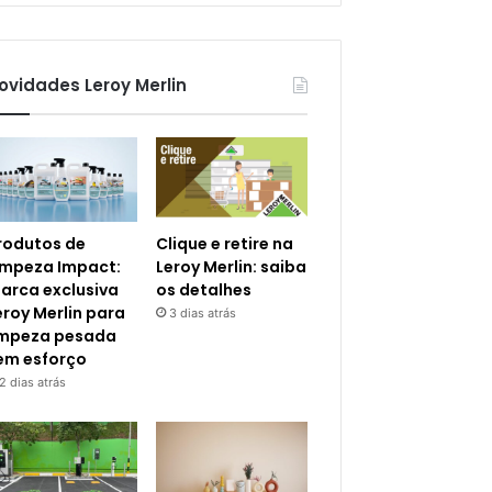
ovidades Leroy Merlin
rodutos de
Clique e retire na
impeza Impact:
Leroy Merlin: saiba
arca exclusiva
os detalhes
eroy Merlin para
3 dias atrás
impeza pesada
em esforço
2 dias atrás