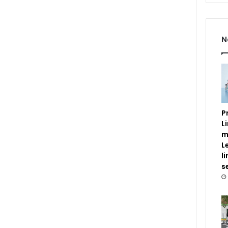
N
P
L
m
L
l
s