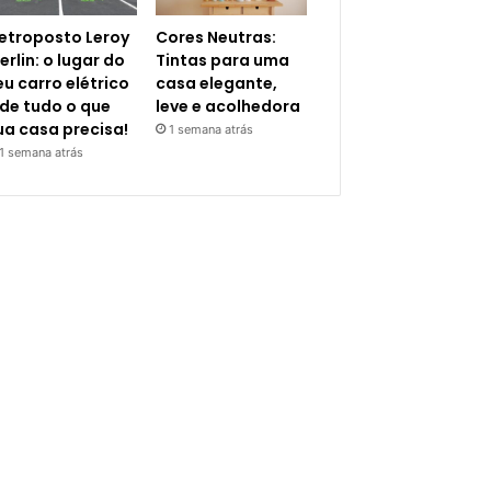
letroposto Leroy
Cores Neutras:
erlin: o lugar do
Tintas para uma
eu carro elétrico
casa elegante,
 de tudo o que
leve e acolhedora
ua casa precisa!
1 semana atrás
1 semana atrás