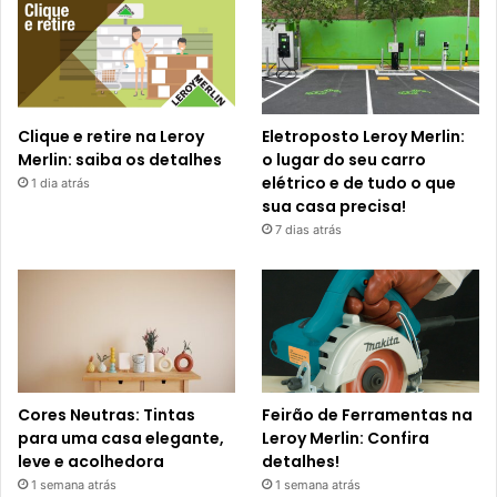
Clique e retire na Leroy
Eletroposto Leroy Merlin:
Merlin: saiba os detalhes
o lugar do seu carro
elétrico e de tudo o que
1 dia atrás
sua casa precisa!
7 dias atrás
Cores Neutras: Tintas
Feirão de Ferramentas na
para uma casa elegante,
Leroy Merlin: Confira
leve e acolhedora
detalhes!
1 semana atrás
1 semana atrás