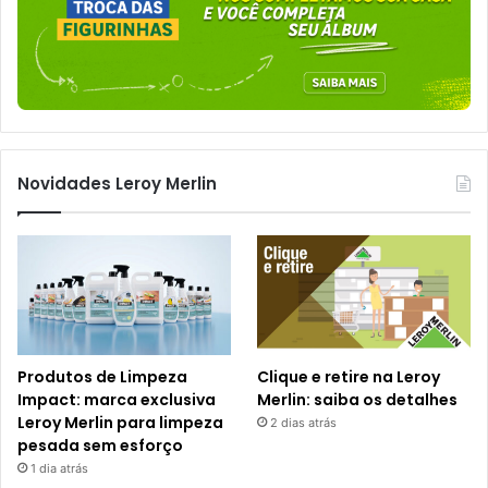
Novidades Leroy Merlin
Produtos de Limpeza
Clique e retire na Leroy
Impact: marca exclusiva
Merlin: saiba os detalhes
Leroy Merlin para limpeza
2 dias atrás
pesada sem esforço
1 dia atrás