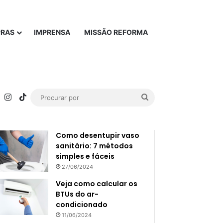
PRAS
IMPRENSA
MISSÃO REFORMA
rest
YouTube
Instagram
TikTok
Procurar
Popular
Recente
por
Como desentupir vaso
sanitário: 7 métodos
simples e fáceis
27/06/2024
Veja como calcular os
BTUs do ar-
condicionado
11/06/2024