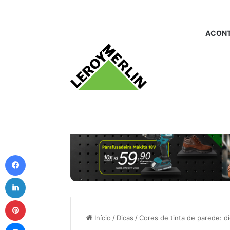
ACONT
Facebook
Linkedin
Pinterest
Início
/
Dicas
/
Cores de tinta de parede: d
Messenger