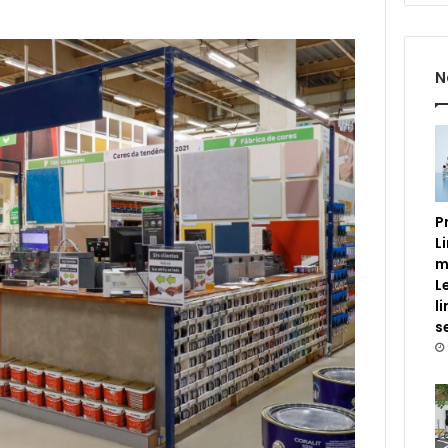
N
P
L
m
L
l
s