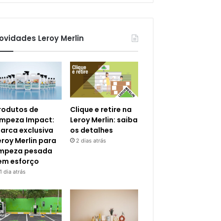
ovidades Leroy Merlin
rodutos de
Clique e retire na
impeza Impact:
Leroy Merlin: saiba
arca exclusiva
os detalhes
eroy Merlin para
2 dias atrás
impeza pesada
em esforço
1 dia atrás