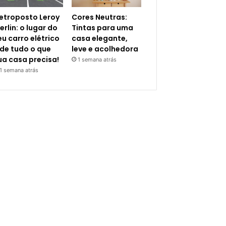
letroposto Leroy
Cores Neutras:
erlin: o lugar do
Tintas para uma
eu carro elétrico
casa elegante,
 de tudo o que
leve e acolhedora
ua casa precisa!
1 semana atrás
1 semana atrás