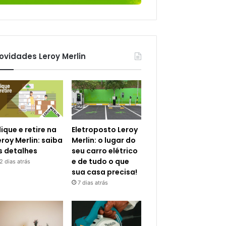
ovidades Leroy Merlin
lique e retire na
Eletroposto Leroy
eroy Merlin: saiba
Merlin: o lugar do
s detalhes
seu carro elétrico
e de tudo o que
2 dias atrás
sua casa precisa!
7 dias atrás