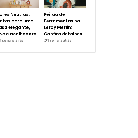
ores Neutras:
Feirão de
intas para uma
Ferramentas na
asa elegante,
Leroy Merlin:
eve e acolhedora
Confira detalhes!
1 semana atrás
1 semana atrás