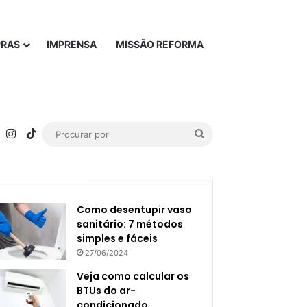
PRAS
IMPRENSA
MISSÃO REFORMA
rest
YouTube
Instagram
TikTok
Procurar
por
Popular
Recente
Como desentupir vaso
sanitário: 7 métodos
simples e fáceis
27/06/2024
Veja como calcular os
BTUs do ar-
condicionado