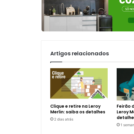
Artigos relacionados
Clique e retire na Leroy
Feirão 
Merlin: saiba os detalhes
Leroy Me
detalhe
2 dias atrás
1 seman