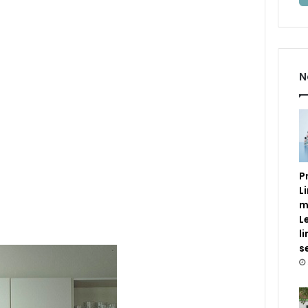
N
P
L
m
L
l
s