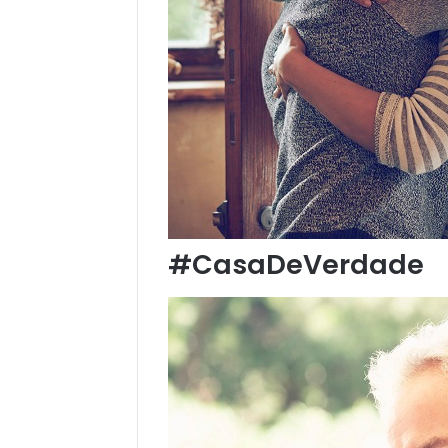
#CasaDeVerdade