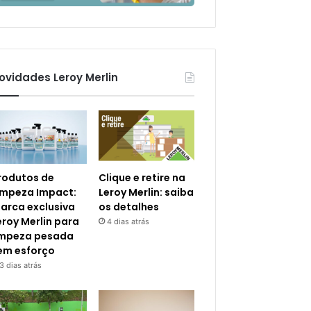
ovidades Leroy Merlin
rodutos de
Clique e retire na
impeza Impact:
Leroy Merlin: saiba
arca exclusiva
os detalhes
eroy Merlin para
4 dias atrás
impeza pesada
em esforço
3 dias atrás