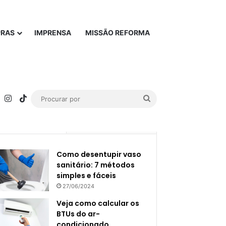
PRAS
IMPRENSA
MISSÃO REFORMA
rest
YouTube
Instagram
TikTok
Procurar
por
Popular
Recente
Como desentupir vaso
sanitário: 7 métodos
simples e fáceis
27/06/2024
Veja como calcular os
BTUs do ar-
condicionado