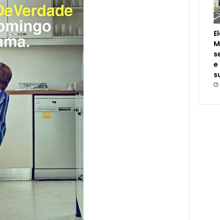
E
M
s
e
s