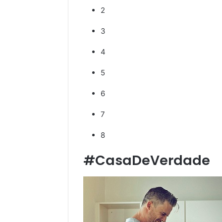
2
3
4
5
6
7
8
#CasaDeVerdade