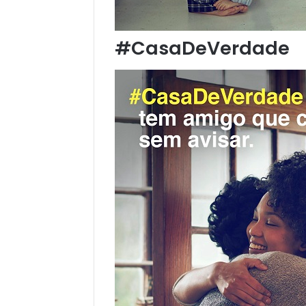
#CasaDeVerdade