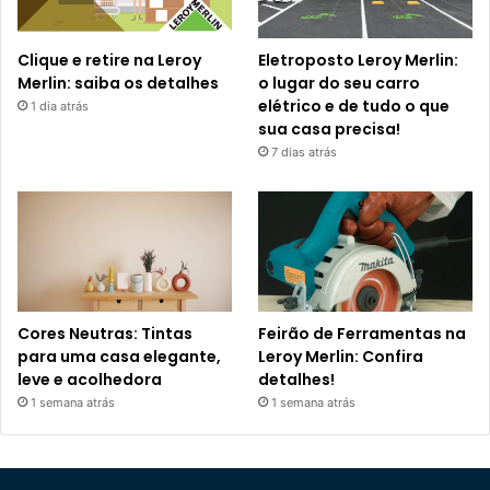
Clique e retire na Leroy
Eletroposto Leroy Merlin:
Merlin: saiba os detalhes
o lugar do seu carro
elétrico e de tudo o que
1 dia atrás
sua casa precisa!
7 dias atrás
Cores Neutras: Tintas
Feirão de Ferramentas na
para uma casa elegante,
Leroy Merlin: Confira
leve e acolhedora
detalhes!
1 semana atrás
1 semana atrás