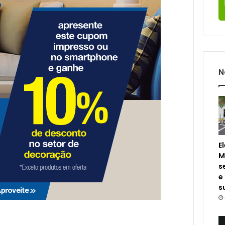
N
E
M
s
e
s