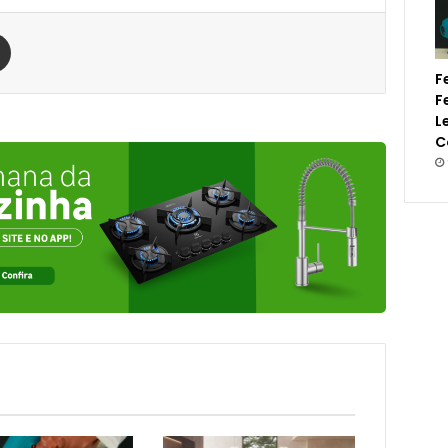
est
Compartilhar via e-mail
F
F
L
C