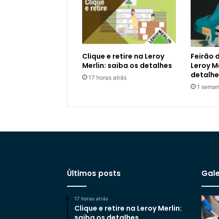
Clique e retire na Leroy
Feirão 
Merlin: saiba os detalhes
Leroy Me
detalhe
17 horas atrás
1 seman
Últimos posts
Gale
17 horas atrás
Clique e retire na Leroy Merlin:
saiba os detalhes