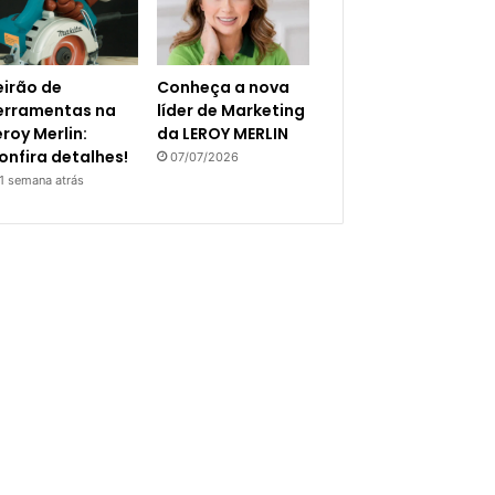
eirão de
Conheça a nova
erramentas na
líder de Marketing
eroy Merlin:
da LEROY MERLIN
onfira detalhes!
07/07/2026
1 semana atrás