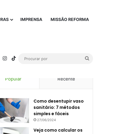
PRAS
IMPRENSA
MISSÃO REFORMA
rest
YouTube
Instagram
TikTok
Procurar
por
Popular
Recente
Como desentupir vaso
sanitário: 7 métodos
simples e fáceis
27/06/2024
Veja como calcular os