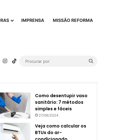
PRAS
IMPRENSA
MISSÃO REFORMA
rest
YouTube
Instagram
TikTok
Procurar
por
Popular
Recente
Como desentupir vaso
sanitário: 7 métodos
simples e fáceis
27/06/2024
Veja como calcular os
BTUs do ar-
condicionado