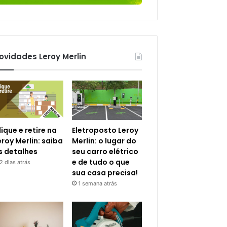
ovidades Leroy Merlin
lique e retire na
Eletroposto Leroy
eroy Merlin: saiba
Merlin: o lugar do
s detalhes
seu carro elétrico
e de tudo o que
2 dias atrás
sua casa precisa!
1 semana atrás