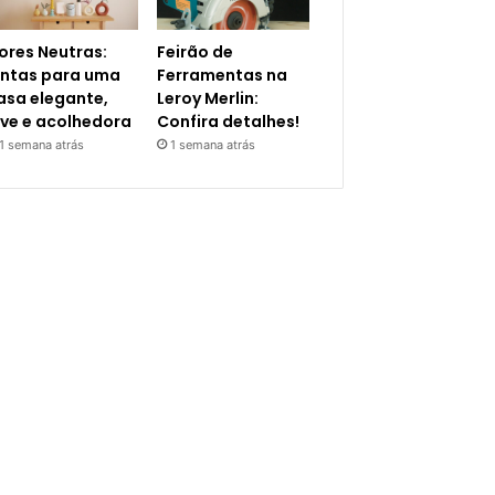
ores Neutras:
Feirão de
intas para uma
Ferramentas na
asa elegante,
Leroy Merlin:
eve e acolhedora
Confira detalhes!
1 semana atrás
1 semana atrás