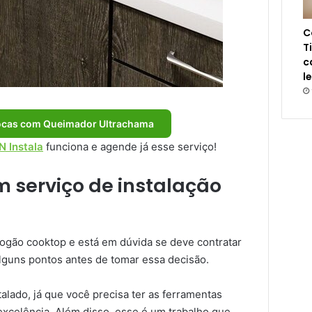
C
T
c
l
ocas com Queimador Ultrachama
 Instala
funciona e agende já esse serviço!
m serviço de instalação
fogão cooktop e está em dúvida se deve contratar
alguns pontos antes de tomar essa decisão.
talado, já que você precisa ter as ferramentas
excelência. Além disso, esse é um trabalho que