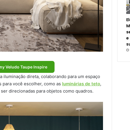
E
M
s
e
s
ny Veludo Taupe Inspire
ma iluminação direta, colaborando para um espaço
s para você escolher, como as
luminárias de teto
,
ser direcionadas para objetos como quadros.