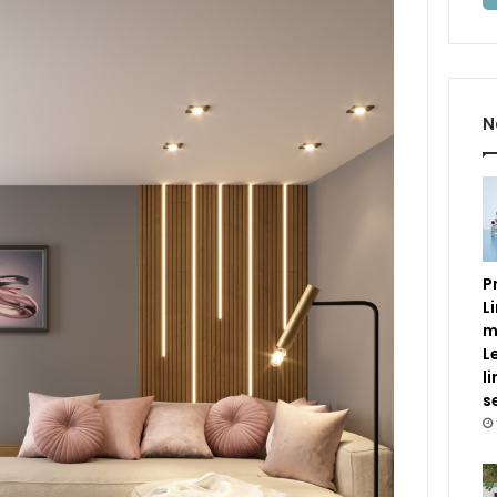
N
P
L
m
L
l
s