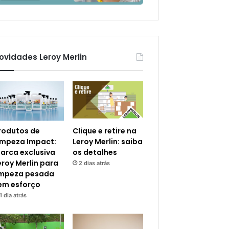
ovidades Leroy Merlin
rodutos de
Clique e retire na
impeza Impact:
Leroy Merlin: saiba
arca exclusiva
os detalhes
eroy Merlin para
2 dias atrás
impeza pesada
em esforço
1 dia atrás