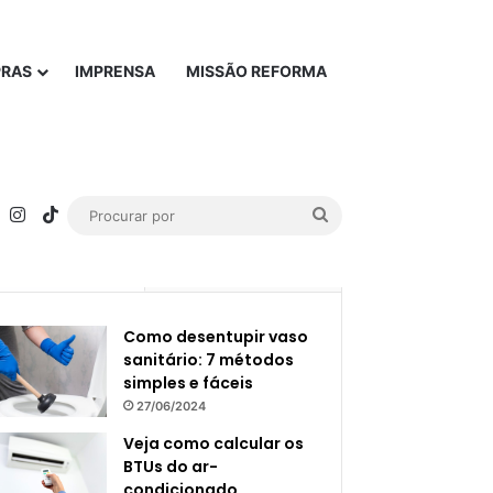
PRAS
IMPRENSA
MISSÃO REFORMA
rest
YouTube
Instagram
TikTok
Procurar
por
Popular
Recente
Como desentupir vaso
sanitário: 7 métodos
simples e fáceis
27/06/2024
Veja como calcular os
BTUs do ar-
condicionado