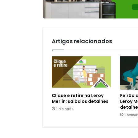
Artigos relacionados
Clique e retire na Leroy
Feirão 
Merlin: saiba os detalhes
Leroy Me
detalhe
1 dia atrás
1 seman