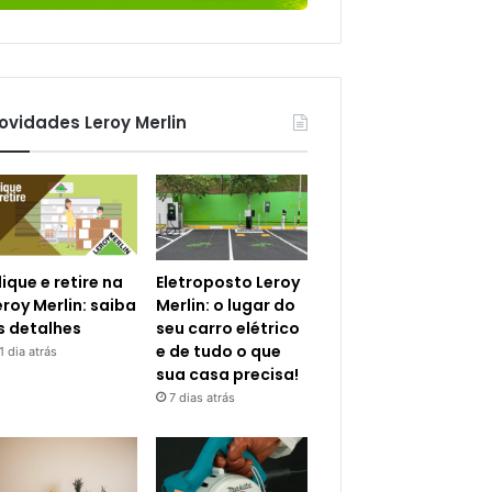
ovidades Leroy Merlin
lique e retire na
Eletroposto Leroy
eroy Merlin: saiba
Merlin: o lugar do
s detalhes
seu carro elétrico
e de tudo o que
1 dia atrás
sua casa precisa!
7 dias atrás