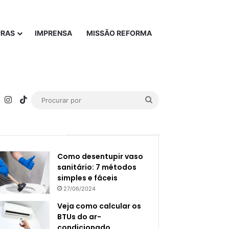
PRAS
IMPRENSA
MISSÃO REFORMA
rest
YouTube
Instagram
TikTok
Procurar
por
Popular
Recente
Como desentupir vaso
sanitário: 7 métodos
simples e fáceis
27/06/2024
Veja como calcular os
BTUs do ar-
condicionado