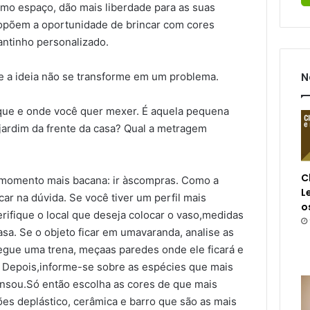
smo espaço, dão mais liberdade para as suas
opõem a oportunidade de brincar com cores
cantinho personalizado.
e a ideia não se transforme em um problema.
N
que e onde você quer mexer. É aquela pequena
 jardim da frente da casa? Qual a metragem
C
 momento mais bacana: ir àscompras. Como a
L
car na dúvida.
Se você tiver um perfil mais
o
rifique o local que deseja colocar o vaso,medidas
asa. Se o objeto ficar em umavaranda, analise as
egue uma trena, meçaas paredes onde ele ficará e
. Depois,informe-se sobre as espécies que mais
nsou.Só então escolha as cores de que mais
ões deplástico, cerâmica e barro que são as mais