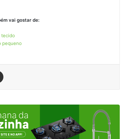
ém vai gostar de:
 tecido
o pequeno
est
Compartilhar via e-mail