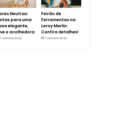
ores Neutras:
Feirão de
intas para uma
Ferramentas na
asa elegante,
Leroy Merlin:
eve e acolhedora
Confira detalhes!
1 semana atrás
1 semana atrás