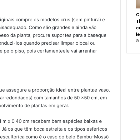
C
riginais,compre os modelos crus (sem pintura) e
T
aisadequado.
Como são grandes e ainda vão
c
l
 peso da planta, procure suportes para a baseque
 conduzi-los quando precisar limpar olocal ou
te pelo piso, pois certamenteele vai arranhar
e assegure a proporção ideal entre plantae vaso.
arredondados) com tamanhos de 50 x50 cm, em
volvimento de plantas em geral.
s1 m x 0,40 cm recebem bem espécies baixas e
á os que têm boca estreita e os tipos esféricos
 escultórica como é o caso do belo Bambu-Mossô