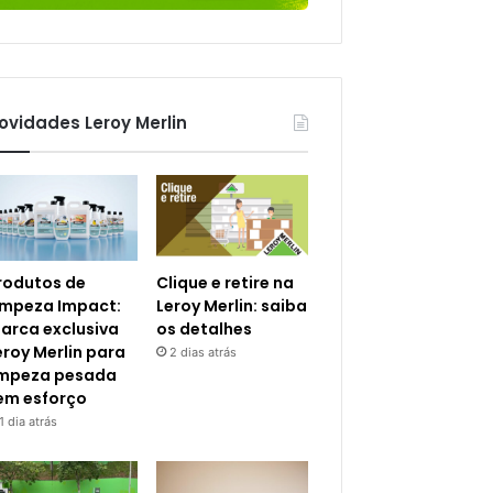
ovidades Leroy Merlin
rodutos de
Clique e retire na
impeza Impact:
Leroy Merlin: saiba
arca exclusiva
os detalhes
eroy Merlin para
2 dias atrás
impeza pesada
em esforço
1 dia atrás