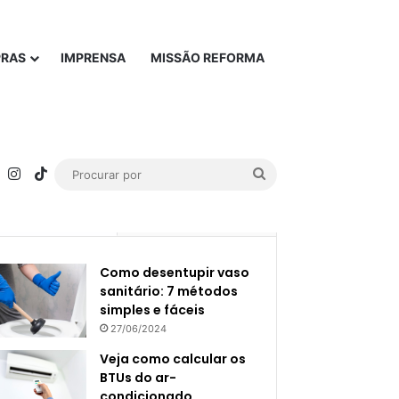
PRAS
IMPRENSA
MISSÃO REFORMA
rest
YouTube
Instagram
TikTok
Procurar
por
Popular
Recente
Como desentupir vaso
sanitário: 7 métodos
simples e fáceis
27/06/2024
Veja como calcular os
BTUs do ar-
condicionado