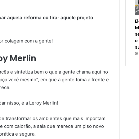
r aquela reforma ou tirar aquele projeto
E
M
s
e
 bricolagem com a gente!
s
oy Merlin
cês e sintetiza bem o que a gente chama aqui no
“faça você mesmo”, em que a gente toma a frente e
rece.
ar nisso, é a Leroy Merlin!
de transformar os ambientes que mais importam
fre com calorão, a sala que merece um piso novo
prática e segura.