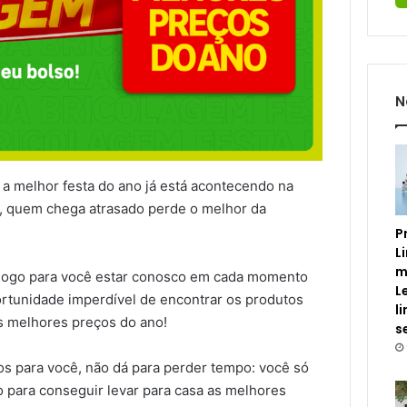
N
 a melhor festa do ano já está acontecendo na
a, quem chega atrasado perde o melhor da
P
L
m
ar logo para você estar conosco em cada momento
L
ortunidade imperdível de encontrar os produtos
l
s melhores preços do ano!
s
os para você, não dá para perder tempo: você só
 para conseguir levar para casa as melhores