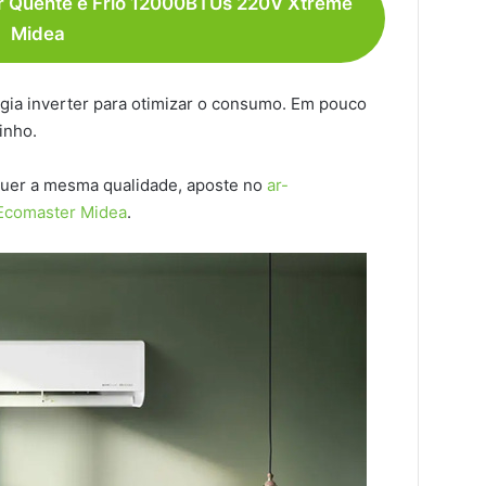
er Quente e Frio 12000BTUs 220V Xtreme
Midea
logia inverter para otimizar o consumo. Em pouco
inho.
uer a mesma qualidade, aposte no
ar-
 Ecomaster Midea
.