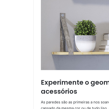
Experimente o geom
acessórios
As paredes são as primeiras a nos soa
cansado da mesma cor ou de tudo liso, o