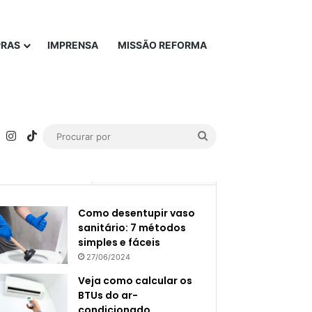
PRAS
IMPRENSA
MISSÃO REFORMA
rest
YouTube
Instagram
TikTok
Procurar
por
Popular
Recente
Como desentupir vaso
sanitário: 7 métodos
simples e fáceis
27/06/2024
Veja como calcular os
BTUs do ar-
condicionado