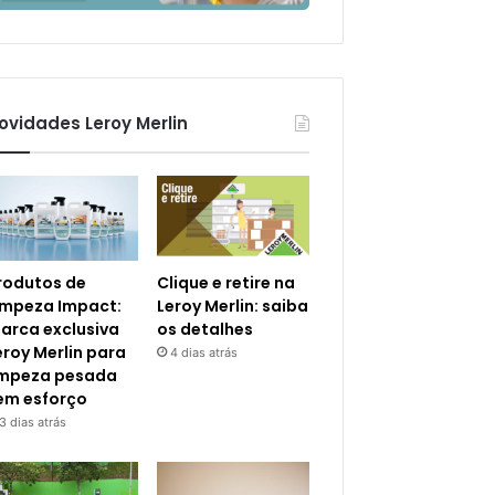
ovidades Leroy Merlin
rodutos de
Clique e retire na
impeza Impact:
Leroy Merlin: saiba
arca exclusiva
os detalhes
eroy Merlin para
4 dias atrás
impeza pesada
em esforço
3 dias atrás