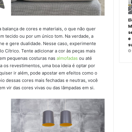
E
M
a balança de cores e materiais, o que não quer
s
um tecido ou por um único tom. Na verdade, a
e
ne e gere dualidade. Nesse caso, experimente
s
o Cítrico. Tente adicionar a cor às peças mais
o em pequenas costuras nas
almofadas
ou até
ra os revestimentos, uma boa ideia é optar por
quiser ir além, pode apostar em efeitos como o
eio dessas cores mais fechadas e neutras, você
m vir das cores vivas ou das lâmpadas em si.