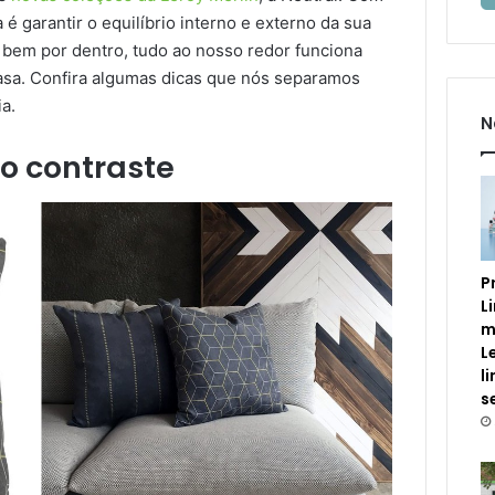
 é garantir o equilíbrio interno e externo da sua
 bem por dentro, tudo ao nosso redor funciona
asa. Confira algumas dicas que nós separamos
a.
N
no contraste
P
L
m
L
l
s