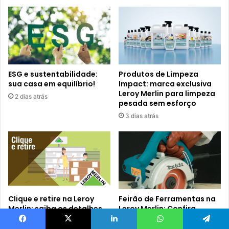
ESG e sustentabilidade:
Produtos de Limpeza
sua casa em equilíbrio!
Impact: marca exclusiva
Leroy Merlin para limpeza
2 dias atrás
pesada sem esforço
3 dias atrás
Clique e retire na Leroy
Feirão de Ferramentas na
Merlin: saiba os detalhes
Leroy Merlin: Confira
detalhes!
4 dias atrás
Facebook
X
Linkedin
WhatsApp
Telegram