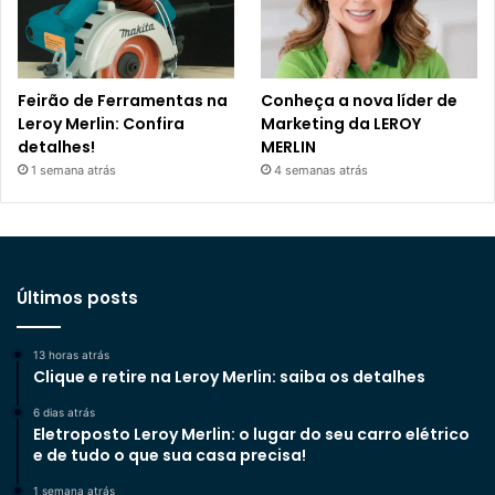
Feirão de Ferramentas na
Conheça a nova líder de
Leroy Merlin: Confira
Marketing da LEROY
detalhes!
MERLIN
1 semana atrás
4 semanas atrás
Últimos posts
13 horas atrás
Clique e retire na Leroy Merlin: saiba os detalhes
6 dias atrás
Eletroposto Leroy Merlin: o lugar do seu carro elétrico
e de tudo o que sua casa precisa!
1 semana atrás