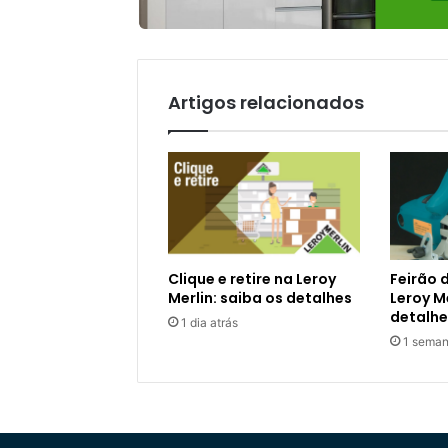
Artigos relacionados
Clique e retire na Leroy
Feirão 
Merlin: saiba os detalhes
Leroy Me
detalhe
1 dia atrás
1 seman