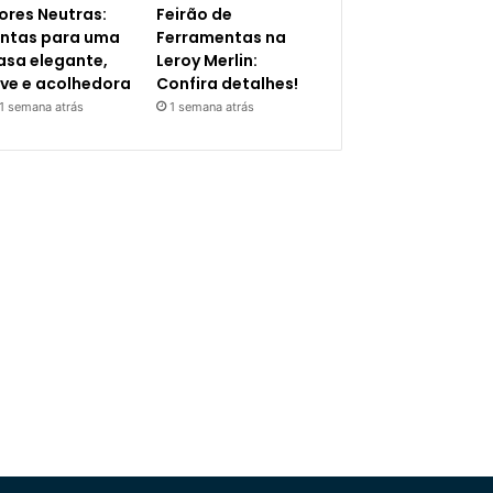
ores Neutras:
Feirão de
intas para uma
Ferramentas na
asa elegante,
Leroy Merlin:
eve e acolhedora
Confira detalhes!
1 semana atrás
1 semana atrás