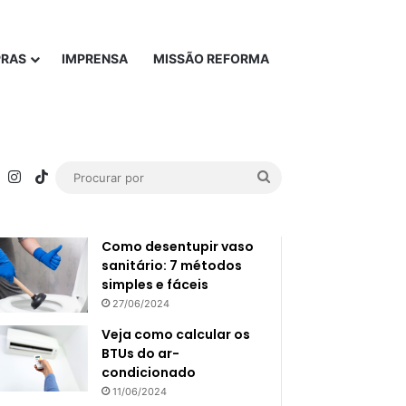
PRAS
IMPRENSA
MISSÃO REFORMA
rest
YouTube
Instagram
TikTok
Procurar
Popular
Recente
por
Como desentupir vaso
sanitário: 7 métodos
simples e fáceis
27/06/2024
Veja como calcular os
BTUs do ar-
condicionado
11/06/2024