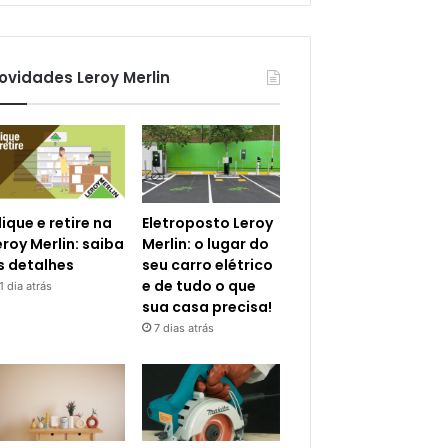
ovidades Leroy Merlin
lique e retire na
Eletroposto Leroy
eroy Merlin: saiba
Merlin: o lugar do
s detalhes
seu carro elétrico
e de tudo o que
1 dia atrás
sua casa precisa!
7 dias atrás