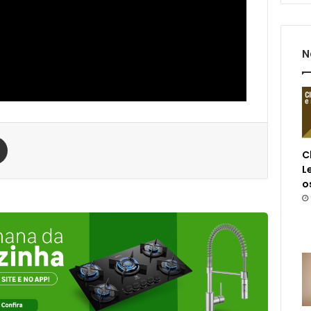
N
est
Compartilhar via e-mail
C
L
o