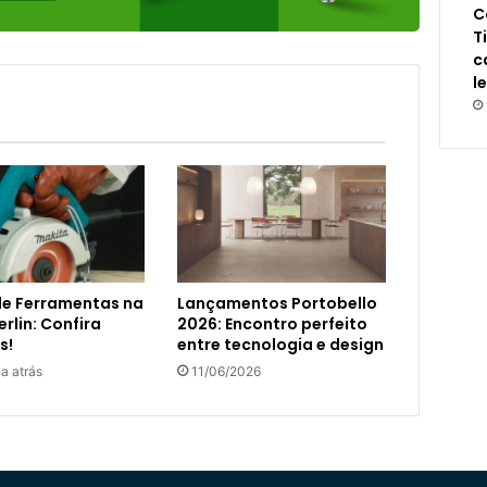
C
T
c
l
de Ferramentas na
Lançamentos Portobello
rlin: Confira
2026: Encontro perfeito
s!
entre tecnologia e design
a atrás
11/06/2026