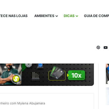
ECE NAS LOJAS
AMBIENTES
DICAS
GUIA DE COM
Pinte
anheiro com Mylena Abujamara