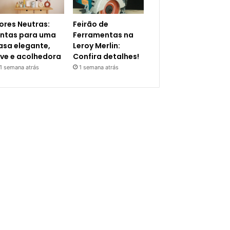
ores Neutras:
Feirão de
intas para uma
Ferramentas na
asa elegante,
Leroy Merlin:
eve e acolhedora
Confira detalhes!
1 semana atrás
1 semana atrás