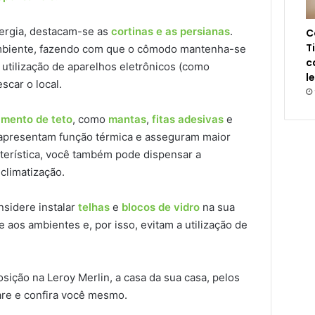
ergia, destacam-se as
cortinas e as persianas
.
C
T
 ambiente, fazendo com que o cômodo mantenha-se
c
utilização de aparelhos eletrônicos (como
l
scar o local.
amento de teto
, como
mantas
,
fitas adesivas
e
 apresentam função térmica e asseguram maior
terística, você também pode dispensar a
 climatização.
nsidere instalar
telhas
e
blocos de vidro
na sua
 aos ambientes e, por isso, evitam a utilização de
sição na Leroy Merlin, a casa da sua casa, pelos
re e confira você mesmo.