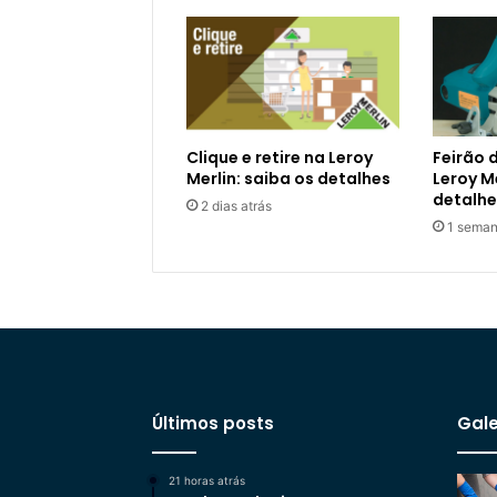
Clique e retire na Leroy
Feirão 
Merlin: saiba os detalhes
Leroy Me
detalhe
2 dias atrás
1 seman
Últimos posts
Gale
21 horas atrás