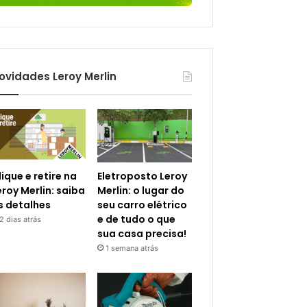
ovidades Leroy Merlin
lique e retire na
Eletroposto Leroy
eroy Merlin: saiba
Merlin: o lugar do
s detalhes
seu carro elétrico
e de tudo o que
2 dias atrás
sua casa precisa!
1 semana atrás