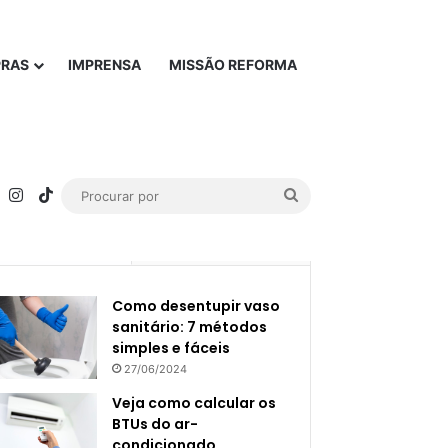
PRAS
IMPRENSA
MISSÃO REFORMA
rest
YouTube
Instagram
TikTok
Procurar
por
Popular
Recente
Como desentupir vaso
sanitário: 7 métodos
simples e fáceis
27/06/2024
Veja como calcular os
BTUs do ar-
condicionado