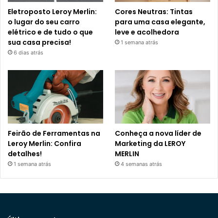
Eletroposto Leroy Merlin:
Cores Neutras: Tintas
o lugar do seu carro
para uma casa elegante,
elétrico e de tudo o que
leve e acolhedora
sua casa precisa!
1 semana atrás
6 dias atrás
Feirão de Ferramentas na
Conheça a nova líder de
Leroy Merlin: Confira
Marketing da LEROY
detalhes!
MERLIN
1 semana atrás
4 semanas atrás