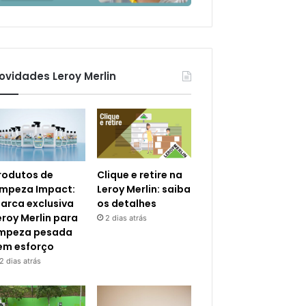
ovidades Leroy Merlin
rodutos de
Clique e retire na
impeza Impact:
Leroy Merlin: saiba
arca exclusiva
os detalhes
eroy Merlin para
2 dias atrás
impeza pesada
em esforço
2 dias atrás