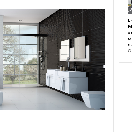
E
M
s
e
s