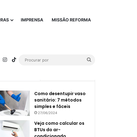
PRAS
IMPRENSA
MISSÃO REFORMA
rest
YouTube
Instagram
TikTok
Procurar
por
Popular
Recente
Como desentupir vaso
sanitário: 7 métodos
simples e fáceis
27/06/2024
Veja como calcular os
BTUs do ar-
condicionado