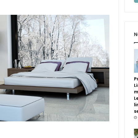
N
P
L
m
L
l
s