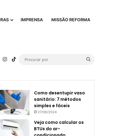
PRAS
IMPRENSA
MISSÃO REFORMA
rest
YouTube
Instagram
TikTok
Procurar
por
Popular
Recente
Como desentupir vaso
sanitário: 7 métodos
simples e fáceis
27/06/2024
Veja como calcular os
BTUs do ar-
condicionado