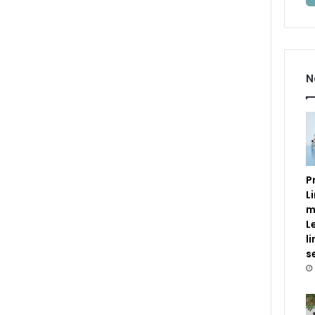
N
P
L
m
L
l
s