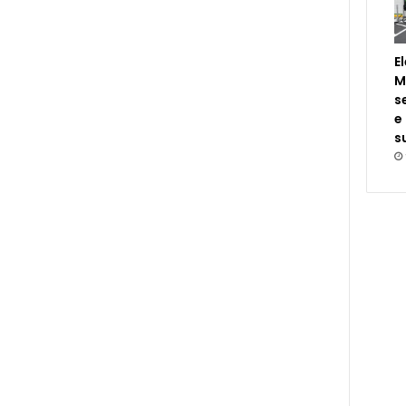
E
M
s
e
s