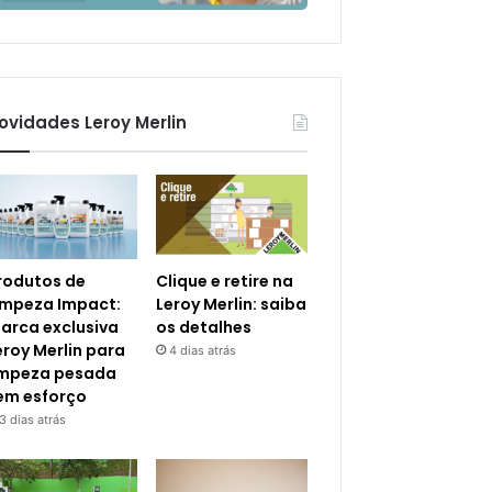
ovidades Leroy Merlin
rodutos de
Clique e retire na
impeza Impact:
Leroy Merlin: saiba
arca exclusiva
os detalhes
eroy Merlin para
4 dias atrás
impeza pesada
em esforço
3 dias atrás