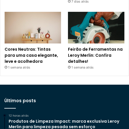
7 dias atrás
Cores Neutras: Tintas
Feirão de Ferramentas na
para uma casa elegante,
Leroy Merlin: Confira
leve e acolhedora
detalhes!
1 semana atrás
1 semana atrás
Últimos posts
12 horas atrás
Produtos de Limpeza Impact: marca exclusiva Leroy
Merlin para limpeza pesada sem esforço