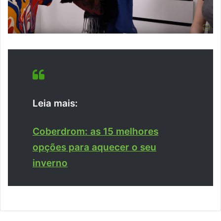
Leia mais:
Coberdrom: as 15 melhores
opções para aquecer o seu
inverno