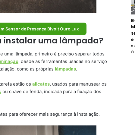
E
M
om Sensor de Presença Bivolt Ouro Lux
s
ra instalar uma lâmpada?
e
s
de uma lâmpada, primeiro é preciso separar todos
uminação
, desde as ferramentas usadas no serviço
stalação, como as próprias
lâmpadas
.
tarefa estão os
alicates
, usados para manusear os
s
ou chave de fenda, indicada para a fixação dos
es para oferecer mais segurança à instalação.