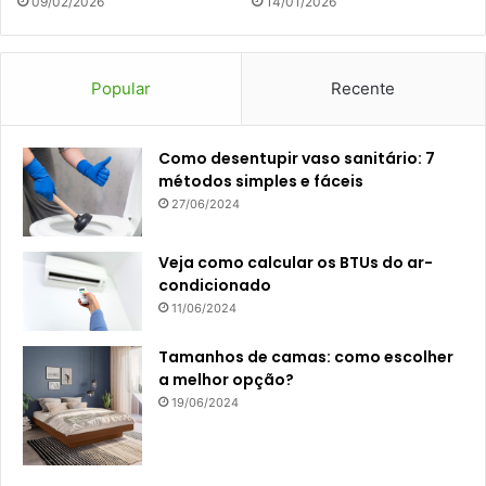
09/02/2026
14/01/2026
Popular
Recente
Como desentupir vaso sanitário: 7
métodos simples e fáceis
27/06/2024
Veja como calcular os BTUs do ar-
condicionado
11/06/2024
Tamanhos de camas: como escolher
a melhor opção?
19/06/2024