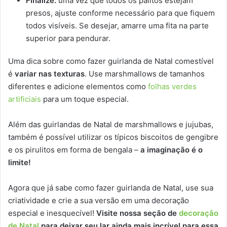
Finalize:
uma vez que todos os palitos estejam
presos, ajuste conforme necessário para que fiquem
todos visíveis. Se desejar, amarre uma fita na parte
superior para pendurar.
Uma dica sobre como fazer guirlanda de Natal comestível
é
variar nas texturas
. Use marshmallows de tamanhos
diferentes e adicione elementos como
folhas verdes
artificiais
para um toque especial.
Além das guirlandas de Natal de marshmallows e jujubas,
também é possível utilizar os típicos biscoitos de gengibre
e os pirulitos em forma de bengala –
a imaginação é o
limite!
Agora que já sabe como fazer guirlanda de Natal, use sua
criatividade e crie a sua versão em uma decoração
especial e inesquecível!
Visite nossa seção de
decoração
de Natal
para deixar seu lar ainda mais incrível para essa