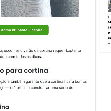
E
M
s
Cromo Brilhante – Inspire
e
s
, escolher o varão de cortina requer bastante
eúdo com todas as dicas.
o para cortina
ção e também garante que a cortina ficará bonita.
aço — e é preciso considerar uma série de
.
tina