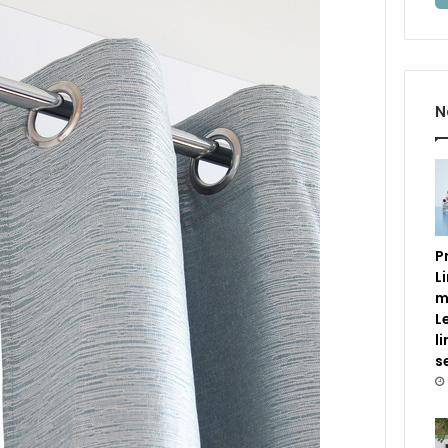
N
P
L
m
L
l
s