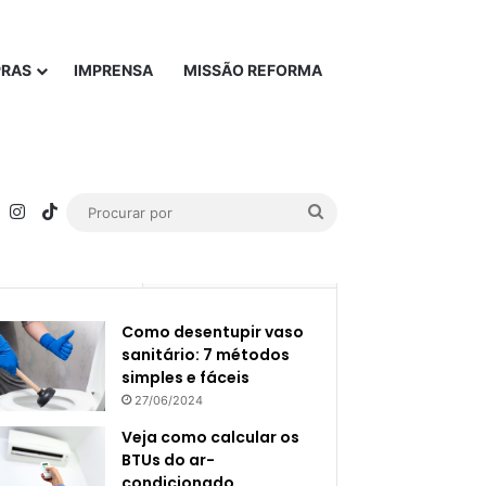
PRAS
IMPRENSA
MISSÃO REFORMA
rest
YouTube
Instagram
TikTok
Procurar
por
Popular
Recente
Como desentupir vaso
sanitário: 7 métodos
simples e fáceis
27/06/2024
Veja como calcular os
BTUs do ar-
condicionado