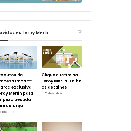
ovidades Leroy Merlin
rodutos de
Clique e retire na
impeza Impact:
Leroy Merlin: saiba
arca exclusiva
os detalhes
eroy Merlin para
2 dias atrás
impeza pesada
em esforço
1 dia atrás