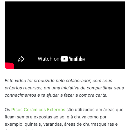
Este vídeo foi produzido pelo colaborador, com seus
próprios recursos, em uma iniciativa de compartilhar seus
conhecimentos e te ajudar a fazer a compra certa.
Os
Pisos Cerâmicos Externos
são utilizados em áreas que
ficam sempre expostas ao sol e à chuva como por
exemplo: quintais, varandas, áreas de churrasqueiras e