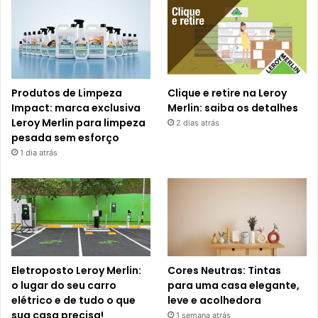
Produtos de Limpeza
Clique e retire na Leroy
Impact: marca exclusiva
Merlin: saiba os detalhes
Leroy Merlin para limpeza
2 dias atrás
pesada sem esforço
1 dia atrás
Eletroposto Leroy Merlin:
Cores Neutras: Tintas
o lugar do seu carro
para uma casa elegante,
elétrico e de tudo o que
leve e acolhedora
sua casa precisa!
1 semana atrás