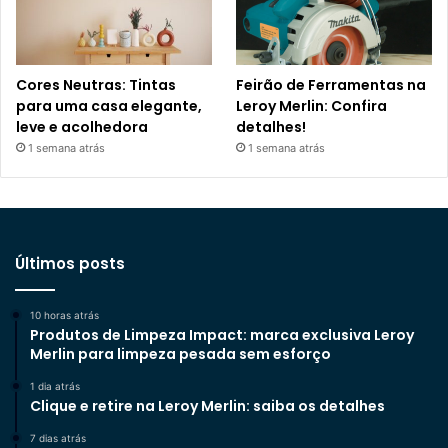
Cores Neutras: Tintas
Feirão de Ferramentas na
para uma casa elegante,
Leroy Merlin: Confira
leve e acolhedora
detalhes!
1 semana atrás
1 semana atrás
Últimos posts
10 horas atrás
Produtos de Limpeza Impact: marca exclusiva Leroy
Merlin para limpeza pesada sem esforço
1 dia atrás
Clique e retire na Leroy Merlin: saiba os detalhes
7 dias atrás